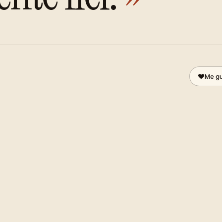
Me gu