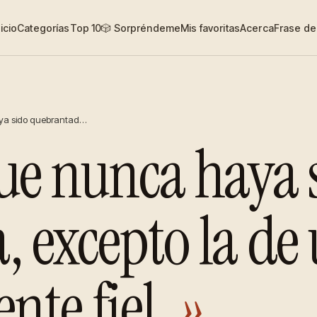
nicio
Categorías
Top 10
🎲 Sorpréndeme
Mis favoritas
Acerca
Frase del
ya sido quebrantad…
que nunca haya 
 excepto la de 
te fiel.
»