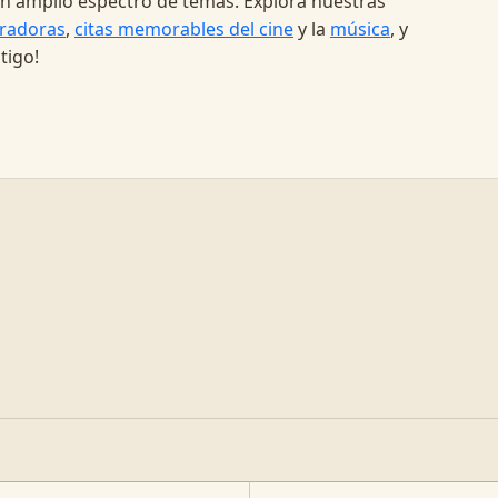
a un amplio espectro de temas. Explora nuestras
radoras
,
citas memorables del cine
y la
música
, y
tigo!