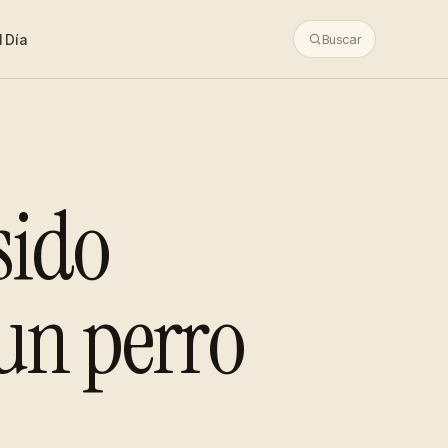
 Día
Buscar
sido
un perro