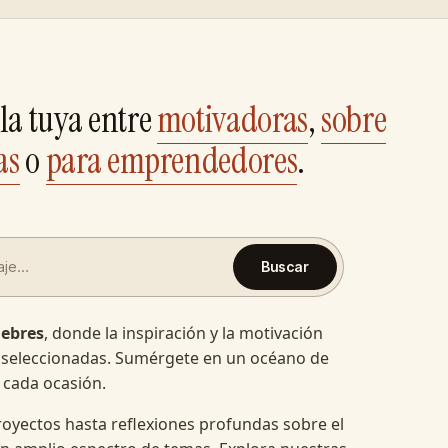
la tuya entre
motivadoras
,
sobre
as
o
para emprendedores
.
Buscar
lebres
, donde la inspiración y la motivación
 seleccionadas. Sumérgete en un océano de
 cada ocasión.
oyectos hasta reflexiones profundas sobre el