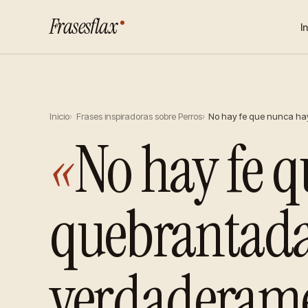
Frasesflax
I
Inicio
Frases inspiradoras sobre Perros
No hay fe que nunca ha
«
No hay fe 
quebrantada,
verdaderamen