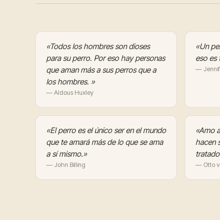
«Todos los hombres son dioses
«Un per
para su perro. Por eso hay personas
eso es 
que aman más a sus perros que a
— Jennif
los hombres. »
— Aldous Huxley
«El perro es el único ser en el mundo
«Amo a 
que te amará más de lo que se ama
hacen s
a sí mismo.»
tratado
— John Billing
— Otto v