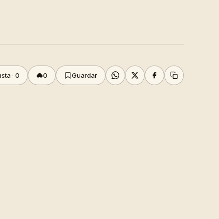
sta ·
0
0
Guardar