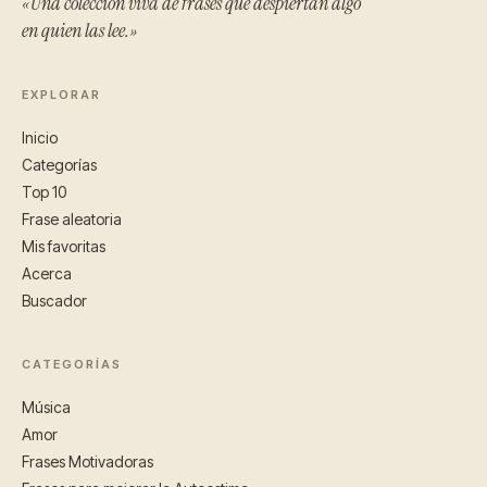
«Una colección viva de frases que despiertan algo
en quien las lee.»
EXPLORAR
Inicio
Categorías
Top 10
Frase aleatoria
Mis favoritas
Acerca
Buscador
CATEGORÍAS
Música
Amor
Frases Motivadoras