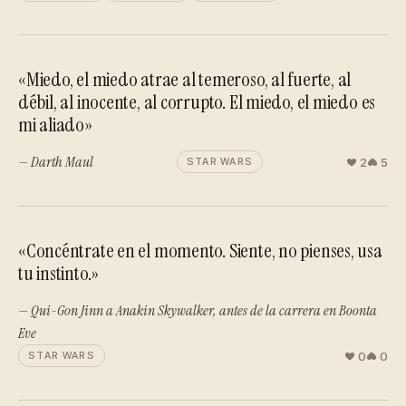
«Miedo, el miedo atrae al temeroso, al fuerte, al
débil, al inocente, al corrupto. El miedo, el miedo es
mi aliado»
— Darth Maul
2
5
STAR WARS
«Concéntrate en el momento. Siente, no pienses, usa
tu instinto.»
— Qui-Gon Jinn a Anakin Skywalker, antes de la carrera en Boonta
Eve
0
0
STAR WARS