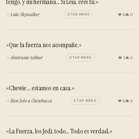
tengo, y mi hermana... Sí Leia, eres tú.»
— Luke Skywalker
0
0
STAR WARS
«Que la fuerza nos acompañe.»
— Almirante Ackbar
1
0
STAR WARS
«Chewie ... estamos en casa.»
— Han Solo a Chewbacca
0
0
STAR WARS
«La Fuerza, los Jedi, todo... Todo es verdad.»