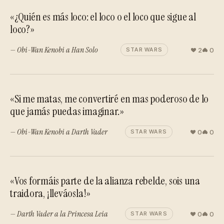
«¿Quién es más loco: el loco o el loco que sigue al
loco?»
— Obi-Wan Kenobi a Han Solo
2
0
STAR WARS
«Si me matas, me convertiré en mas poderoso de lo
que jamás puedas imaginar.»
— Obi-Wan Kenobi a Darth Vader
0
0
STAR WARS
«Vos formáis parte de la alianza rebelde, sois una
traidora, ¡lleváosla!»
— Darth Vader a la Princesa Leia
0
0
STAR WARS