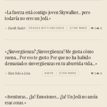
«La fuerza está contigo joven Skywalker... pero
todavía no eres un Jedi.»
— Darth Vader
0
0
FRASES MOTIVADORAS
STAR WARS
«¿Sinvergüenza? ¡Sinvergüenza! Me gusta cómo
suena... Por eso te gusto: Por que no ha habido
demasiados sinvergüenzas en tu aburrida vida...»
— Han Solo a Leia
0
0
AMOR
STAR WARS
«Aventuras... ¡Ja! Emociones... ¡Ja! Un Jedi no ansía
esas cosas.»