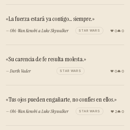
«La fuerza estará ya contigo... siempre.»
— Obi-Wan Kenobi a Luke Skywalker
0
0
STAR WARS
«Su carencia de fe resulta molesta.»
— Darth Vader
0
0
STAR WARS
«Tus ojos pueden engañarte, no confíes en ellos.»
— Obi-Wan Kenobi a Luke Skywalker
2
0
STAR WARS