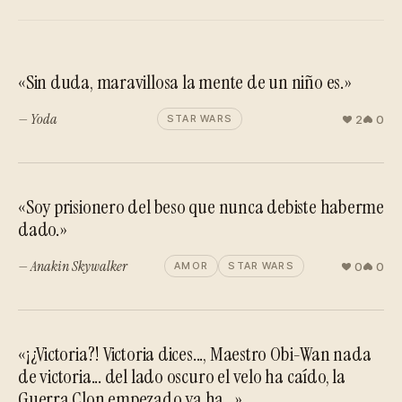
«Sin duda, maravillosa la mente de un niño es.»
— Yoda
2
0
STAR WARS
«Soy prisionero del beso que nunca debiste haberme
dado.»
— Anakin Skywalker
0
0
AMOR
STAR WARS
«¡¿Victoria?! Victoria dices..., Maestro Obi-Wan nada
de victoria... del lado oscuro el velo ha caído, la
Guerra Clon empezado ya ha...»