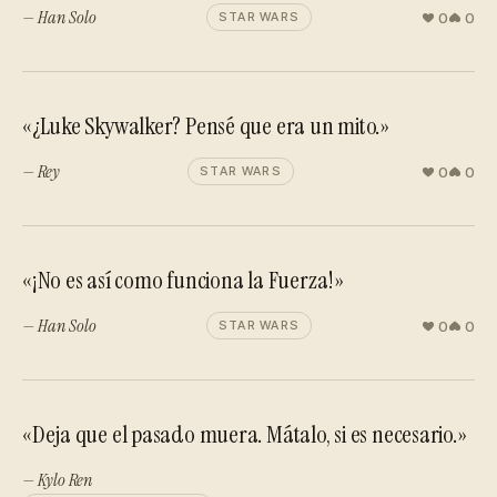
— Han Solo
0
0
STAR WARS
«¿Luke Skywalker? Pensé que era un mito.»
— Rey
0
0
STAR WARS
«¡No es así como funciona la Fuerza!»
— Han Solo
0
0
STAR WARS
«Deja que el pasado muera. Mátalo, si es necesario.»
— Kylo Ren