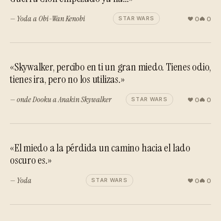
— Yoda a Obi-Wan Kenobi
0
0
STAR WARS
«Skywalker, percibo en ti un gran miedo. Tienes odio,
tienes ira, pero no los utilizas.»
— onde Dooku a Anakin Skywalker
0
0
STAR WARS
«El miedo a la pérdida un camino hacia el lado
oscuro es.»
— Yoda
0
0
STAR WARS