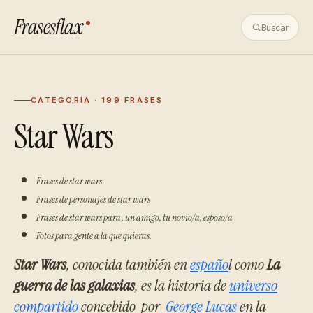
Frasesflax
Buscar
CATEGORÍA · 199 FRASES
Star Wars
Frases de star wars
Frases de personajes de star wars
Frases
de star wars
para , un amigo, tu novio/a, esposo/a
Fotos para gente a la que quieras.
Star Wars
, conocida también en
españo
l como
La
guerra de las galaxias
, es la historia de
universo
compartido
concebido por
George Lucas
en la