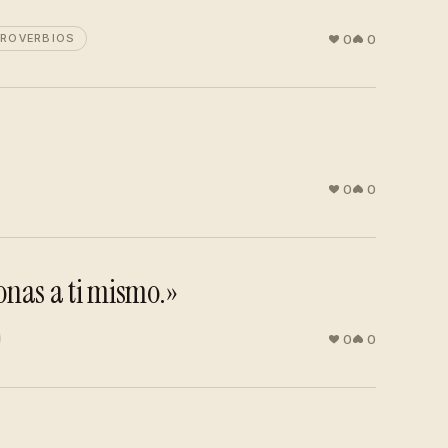
0
0
ROVERBIOS
0
0
onas a ti mismo.»
0
0