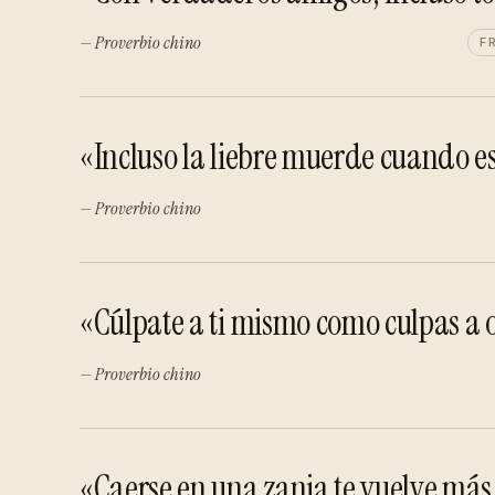
— Proverbio chino
F
«Incluso la liebre muerde cuando e
— Proverbio chino
«Cúlpate a ti mismo como culpas a o
— Proverbio chino
«Caerse en una zanja te vuelve más