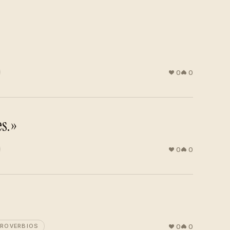
0
0
es.»
0
0
0
0
ROVERBIOS