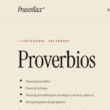
Frasesflax
I
CATEGORÍA · 142 FRASES
Proverbios
Frases de proverbios
Frases de refranes
Frases de proverbios para tu amigo/a, novio/a, esposo/a
Fotos para gente a la que quieras.