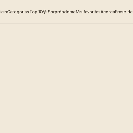
nicio
Categorías
Top 10
🎲 Sorpréndeme
Mis favoritas
Acerca
Frase del