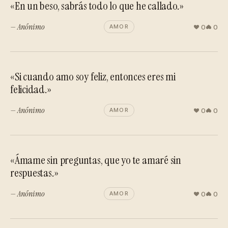
«En un beso, sabrás todo lo que he callado.»
— Anónimo
0
0
AMOR
«Si cuando amo soy feliz, entonces eres mi
felicidad.»
— Anónimo
0
0
AMOR
«Ámame sin preguntas, que yo te amaré sin
respuestas.»
— Anónimo
0
0
AMOR