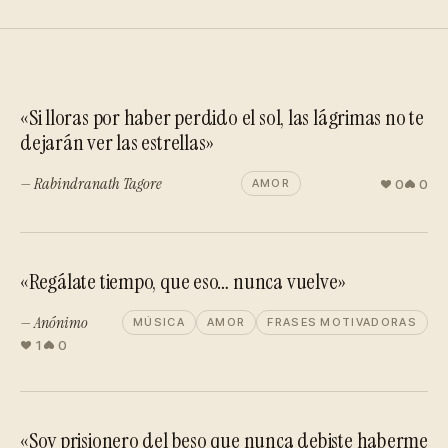
«Si lloras por haber perdido el sol, las lágrimas no te
dejarán ver las estrellas»
— Rabindranath Tagore
0
0
AMOR
«Regálate tiempo, que eso… nunca vuelve»
— Anónimo
MÚSICA
AMOR
FRASES MOTIVADORAS
1
0
«Soy prisionero del beso que nunca debiste haberme