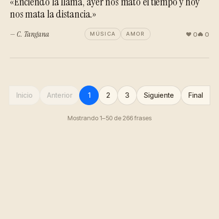
«Enciendo la llama, ayer nos mató el tiempo y hoy
nos mata la distancia.»
— C. Tangana
0
0
MÚSICA
AMOR
Inicio
Anterior
1
2
3
Siguiente
Final
Mostrando 1–50 de 266 frases