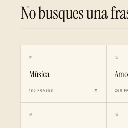
No busques una fra
01
02
Música
Amo
180 FRASES
269 F
05
06