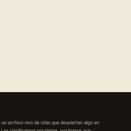
s un archivo vivo de citas que despiertan algo en
e. Las clasificamos por temas, por humor, por