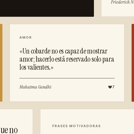
Friederich N
AMOR
«Un cobarde no es capaz de mostrar
amor; hacerlo está reservado solo para
los valientes.»
Mahatma Gandhi
7
que no
FRASES MOTIVADORAS