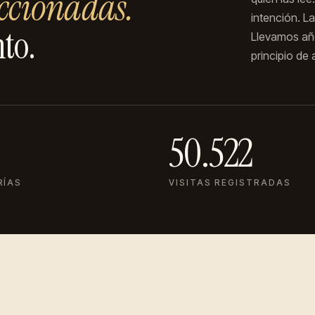
ccionadas.
intención. L
to.
Llevamos añ
principio de
50.522
RÍAS
VISITAS REGISTRADAS