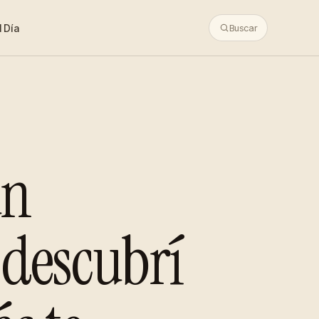
 Día
Buscar
un
 descubrí