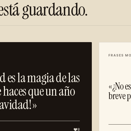
está guardando.
FRASES M
 es la magia de las
«¿No es
 haces que un año
breve p
Navidad!»
8