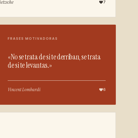
ietzsche
7
FRASES MOTIVADORAS
«No se trata de si te derriban, se trata
de si te levantas.»
Vincent Lombardi
6