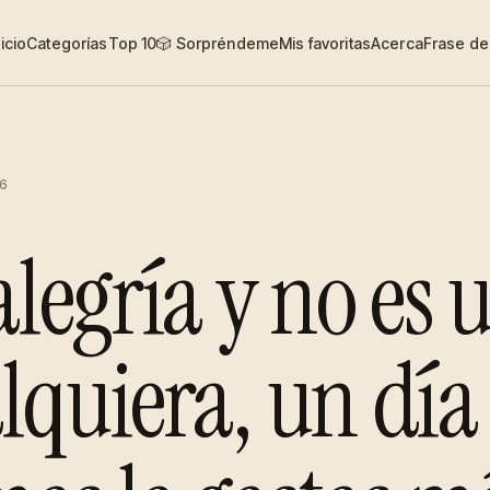
nicio
Categorías
Top 10
🎲 Sorpréndeme
Mis favoritas
Acerca
Frase del
6
alegría y no es 
lquiera, un día