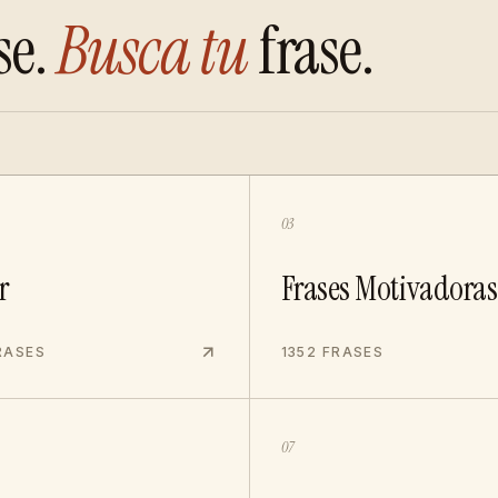
se.
Busca tu
frase.
03
r
Frases Motivadoras
RASES
1352 FRASES
07