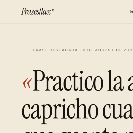
Frasesflax
I
FRASE DESTACADA · 6 DE AUGUST DE 202
«
Practico la 
capricho cua