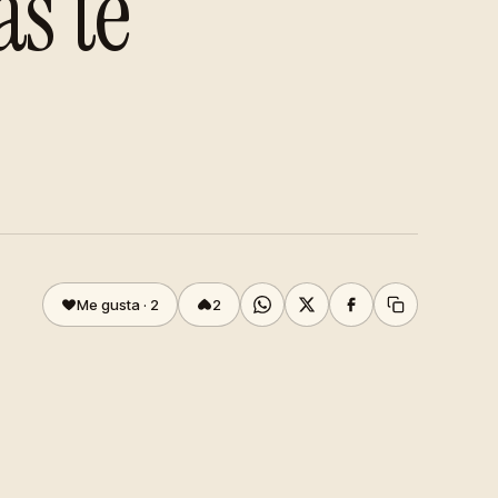
s te
Me gusta ·
2
2