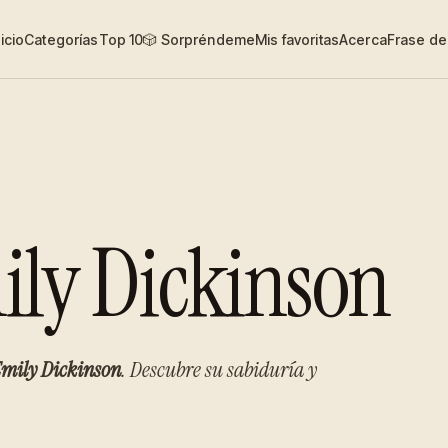
nicio
Categorías
Top 10
🎲 Sorpréndeme
Mis favoritas
Acerca
Frase del
ily Dickinson
mily Dickinson
. Descubre su sabiduría y