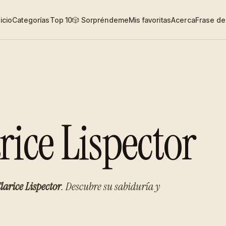
nicio
Categorías
Top 10
🎲 Sorpréndeme
Mis favoritas
Acerca
Frase del
rice Lispector
larice Lispector
. Descubre su sabiduría y