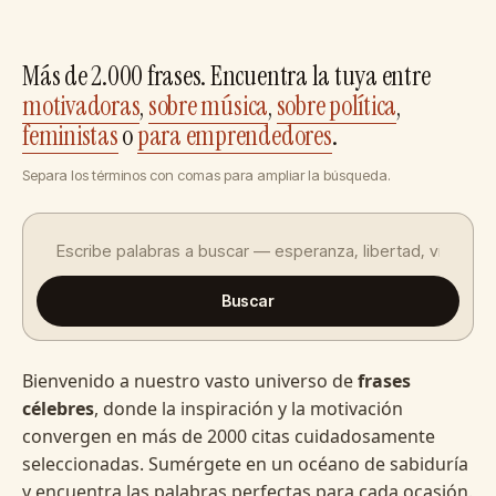
Más de 2.000 frases. Encuentra la tuya entre
motivadoras
,
sobre música
,
sobre política
,
feministas
o
para emprendedores
.
Separa los términos con comas para ampliar la búsqueda.
Buscar
Bienvenido a nuestro vasto universo de
frases
célebres
, donde la inspiración y la motivación
convergen en más de 2000 citas cuidadosamente
seleccionadas. Sumérgete en un océano de sabiduría
y encuentra las palabras perfectas para cada ocasión.