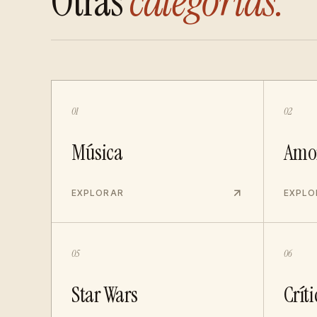
Otras
categorías.
01
02
Música
Amo
EXPLORAR
EXPLO
05
06
Star Wars
Críti