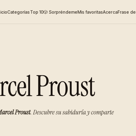
nicio
Categorías
Top 10
🎲 Sorpréndeme
Mis favoritas
Acerca
Frase del
rcel Proust
arcel Proust
. Descubre su sabiduría y comparte