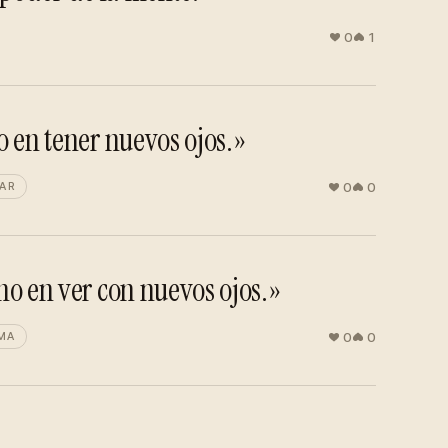
0
1
o en tener nuevos ojos.»
0
0
JAR
no en ver con nuevos ojos.»
0
0
MA