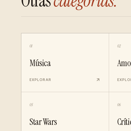
Otras
categorías.
01
02
Música
Amo
EXPLORAR
EXPLO
05
06
Star Wars
Críti