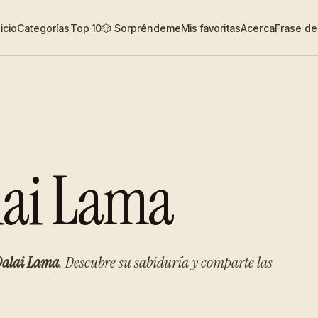
nicio
Categorías
Top 10
🎲 Sorpréndeme
Mis favoritas
Acerca
Frase del
lai Lama
Dalai Lama
. Descubre su sabiduría y comparte las