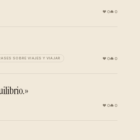
0
0
0
0
RASES SOBRE VIAJES Y VIAJAR
ilibrio.»
0
0