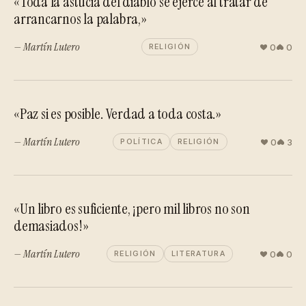
«Toda la astucia del diablo se ejerce al tratar de
arrancarnos la palabra,»
— Martín Lutero
0
0
RELIGIÓN
«Paz si es posible. Verdad a toda costa.»
— Martín Lutero
0
3
POLÍTICA
RELIGIÓN
«Un libro es suficiente, ¡pero mil libros no son
demasiados!»
— Martín Lutero
0
0
RELIGIÓN
LITERATURA