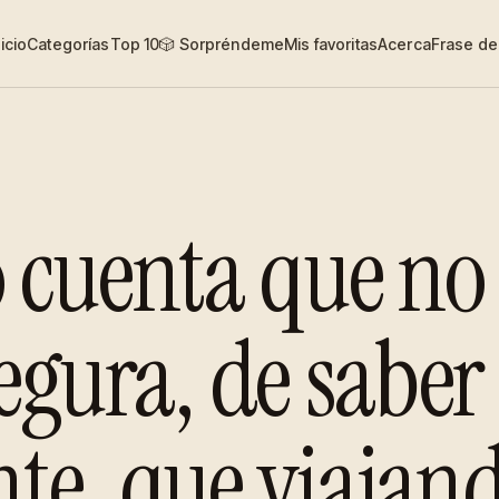
nicio
Categorías
Top 10
🎲 Sorpréndeme
Mis favoritas
Acerca
Frase del
 cuenta que no
gura, de saber 
ente, que viajan