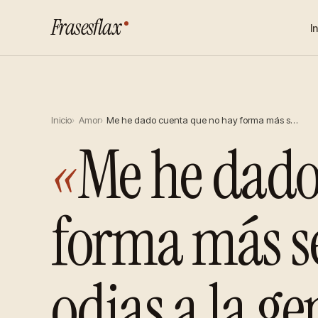
Frasesflax
I
Inicio
Amor
Me he dado cuenta que no hay forma más s…
«
Me he dado
forma más se
odias a la g