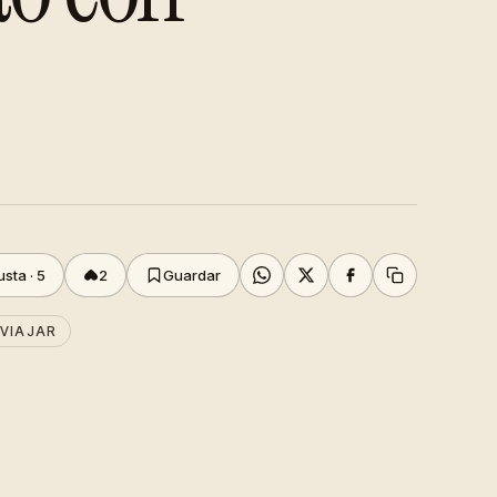
sta ·
5
2
Guardar
 VIAJAR