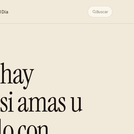
 Día
Buscar
 hay
si amas u
do con