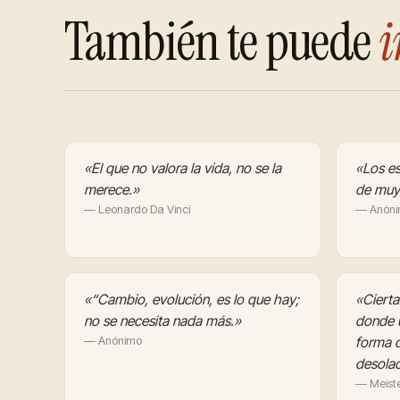
También te puede
i
«El que no valora la vida, no se la
«Los es
merece.»
de muy
— Leonardo Da Vinci
— Anón
«“Cambio, evolución, es lo que hay;
«Cierta
no se necesita nada más.»
donde u
— Anónimo
forma 
desola
— Meiste