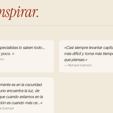
nspirar.
pecialistas lo saben todo…
«Casi siempre levantar capita
 poco. »
más difícil y toma más tiemp
imo
que piensas.»
— Richard Harroch
mente es en la oscuridad
no encuentra la luz, de
que cuando estamos en la
ción es cuando más ce…»
r Eckhart