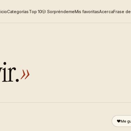
nicio
Categorías
Top 10
🎲 Sorpréndeme
Mis favoritas
Acerca
Frase del
ir.
»
Me gu