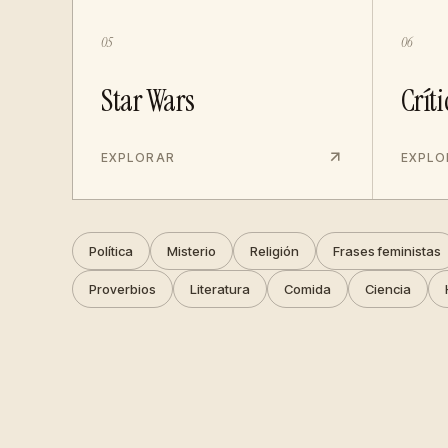
05
06
Star Wars
Críti
EXPLORAR
EXPLO
Política
Misterio
Religión
Frases feministas
Proverbios
Literatura
Comida
Ciencia