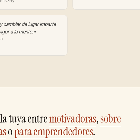
s Huxley
 y cambiar de lugar imparte
igor a la mente.»
ca
la tuya entre
motivadoras
,
sobre
as
o
para emprendedores
.