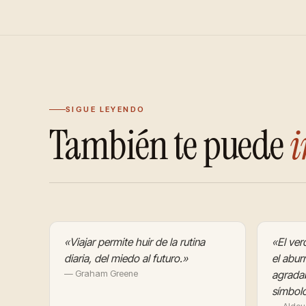
SIGUE LEYENDO
También te puede
i
«Viajar permite huir de la rutina
«El ver
diaria, del miedo al futuro.»
el abur
— Graham Greene
agradab
símbolo