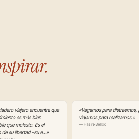
nspirar.
dadero viajero encuentra que
«Vagamos para distraernos, 
rimiento es más bien
viajamos para realizarnos.»
le que molesto. Es el
— Hilaire Belloc
 de su libertad –su e…»