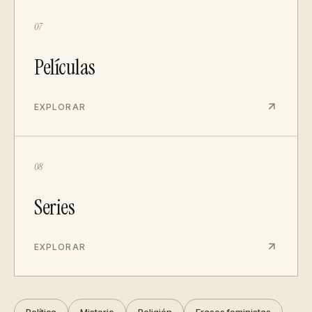
07
Películas
EXPLORAR
08
Series
EXPLORAR
Política
Misterio
Religión
Frases feministas