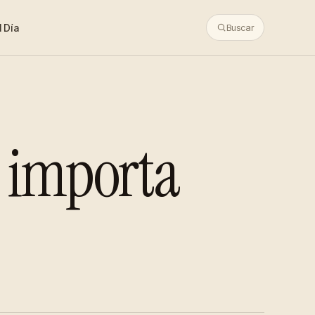
 Día
Buscar
 importa