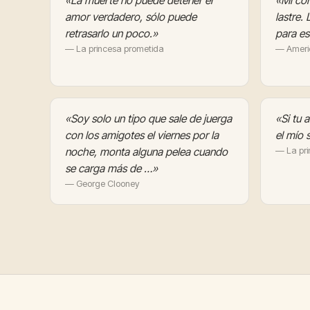
«La muerte no puede detener el
«Mi con
amor verdadero, sólo puede
lastre.
retrasarlo un poco.»
para es
— La princesa prometida
— Americ
«Soy solo un tipo que sale de juerga
«Si tu 
con los amigotes el viernes por la
el mío 
noche, monta alguna pelea cuando
— La pri
se carga más de …»
— George Clooney