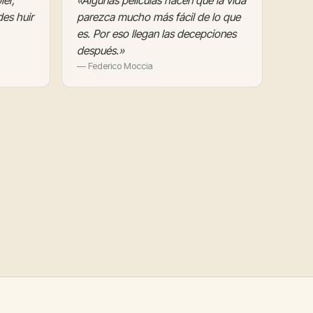
ler,
«Algunas películas hacen que la vida
es huir
parezca mucho más fácil de lo que
es. Por eso llegan las decepciones
después.»
— Federico Moccia