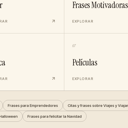
r
Frases Motivadoras
RAR
EXPLORAR
07
ca
Películas
RAR
EXPLORAR
Frases para Emprendedores
Citas y frases sobre Viajes y Viaja
Halloween
Frases para felicitar la Navidad