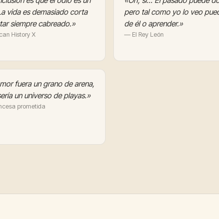
clusión es que el odio es un
«Oh, sí... El pasado puede do
 La vida es demasiado corta
pero tal como yo lo veo pued
tar siempre cabreado.»
de él o aprender.»
an History X
— El Rey León
amor fuera un grano de arena,
sería un universo de playas.»
ncesa prometida