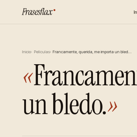
Frasesflax
I
Inicio
Películas
Francamente, querida, me importa un bled…
«
Francament
un bledo.
»