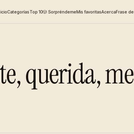
nicio
Categorías
Top 10
🎲 Sorpréndeme
Mis favoritas
Acerca
Frase del
e, querida, me