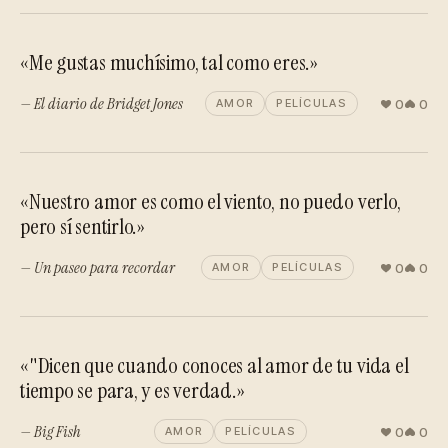
«Me gustas muchísimo, tal como eres.»
— El diario de Bridget Jones
0
0
AMOR
PELÍCULAS
«Nuestro amor es como el viento, no puedo verlo,
pero sí sentirlo.»
— Un paseo para recordar
0
0
AMOR
PELÍCULAS
«"Dicen que cuando conoces al amor de tu vida el
tiempo se para, y es verdad.»
— Big Fish
0
0
AMOR
PELÍCULAS