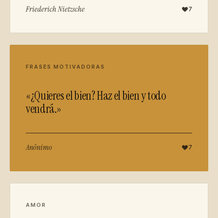
Friederich Nietzsche
7
FRASES MOTIVADORAS
«¿Quieres el bien? Haz el bien y todo
vendrá.»
Anónimo
7
AMOR