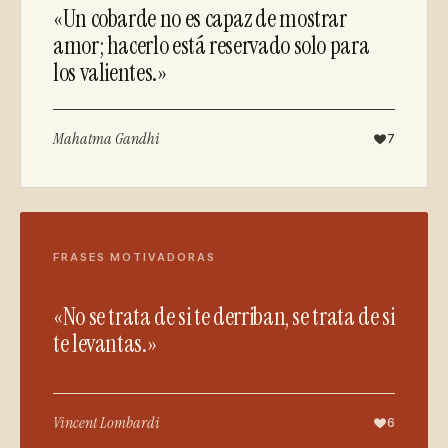
«Un cobarde no es capaz de mostrar
amor; hacerlo está reservado solo para
los valientes.»
Mahatma Gandhi
7
FRASES MOTIVADORAS
«No se trata de si te derriban, se trata de si
te levantas.»
Vincent Lombardi
6