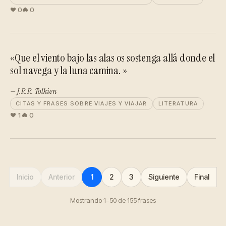
0
0
«Que el viento bajo las alas os sostenga allá donde el
sol navega y la luna camina. »
— J.R.R. Tolkien
CITAS Y FRASES SOBRE VIAJES Y VIAJAR
LITERATURA
1
0
Inicio
Anterior
1
2
3
Siguiente
Final
Mostrando 1–50 de 155 frases