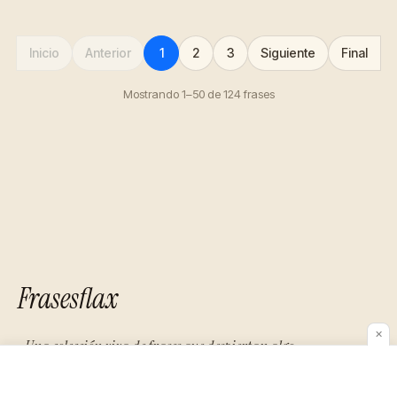
Inicio
Anterior
1
2
3
Siguiente
Final
Mostrando 1–50 de 124 frases
Frasesflax
✕
«Una colección viva de frases que despiertan algo
en quien las lee.»